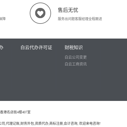
售后无忧
保障
服务出问题客服经理全程跟进
办
白云代办许可证
财税知识
白云公司变更
白云工商资讯
浣沙路香港名店街4楼407室
司注册,注册公司,代理记账,财务外包,资质代办,商标注册,会计咨询, 欢迎来电咨询!