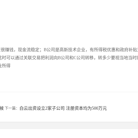
直很赚钱，现金流稳定；B公司是高新技术企业，有所得税优惠和政府补贴
这时可以通过关联交易把利润向B公司和C公司转移，转多少要视当地当时
业所得
候
白云出资设立2家子公司 注册资本均为500万元
下一篇：