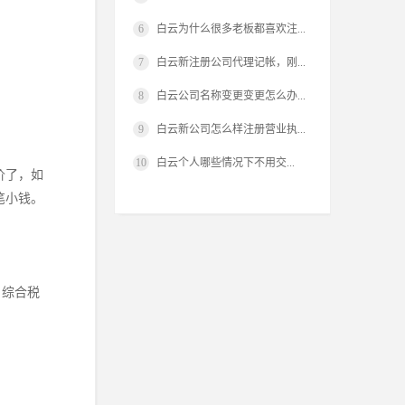
6
白云为什么很多老板都喜欢注...
7
白云新注册公司代理记帐，刚...
8
白云公司名称变更变更怎么办...
9
白云新公司怎么样注册营业执...
10
白云​个人哪些情况下不用交...
价了，如
笔小钱。
，综合税